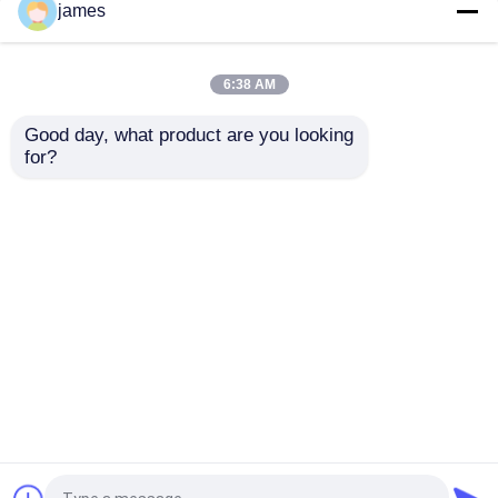
james
6:38 AM
Good day, what product are you looking 
for?
Casa
Circa noi
Contattaci
Desktop Site
Mappa del sito
Politica sulla privacy
Qualità
Armature di filo
Fabbrica
cinese.Copyright © 2026 Shenzhen