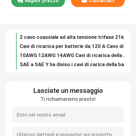
Miglior prezzo
Contattaci
UL3644 cavo coassiale ad alta tensione da 200 gradi 1000V 6awg cavo a nastro in silicone
cavo coassiale ad alta tensione 2S 10awg 12awg 14awg 610mm FRPVC
Fatory Tour
2 cavo coassiale ad alta tensione trifase 21kW da 32 Amp a estremità aperta IEC 62196-2
Cavi di ricarica per batterie da 120 A Cavo di ricarica per pannello solare Rivestimento in gomma
Controllo di qualità
10AWG 12AWG 14AWG Cavi di ricarica della batteria SAE al cablaggio del terminale ad anello
SAE a SAE Y ha diviso i cavi di carica della batteria da 1 a 2 vie 2 poli 120A 600V
Contattaci
Cable LVDS ad alta flessibilità con disegno personalizzato
Assemblaggio di cavi LVDS personalizzati Trasmissione di segnali ad alta velocità per display
Lvds 40 Pin Cable Shielded Low-Voltage Harness per le applicazioni di trasmissione e visualizzazione dei dati
notizie
Assemblaggio di cavi blindati Assemblaggio di imbracature di filo durevoleApplicazioni automobilistiche
Lasciate un messaggio
Assemblaggio di cavi LVDS personalizzati Precisione progettata per interfacce di visualizzazione ad alta velocità
Armature di filo
Ti richiameremo presto!
Il carico veloce cabla 3 IN 1 tipo cavo infiammante di carico variopinto del fulmine del cavo di C 3A il LED USB
Cavo servo per reti industriali EtherCAT bus con elevata flessibilità doppio schermo con catena di resistenza del robot industriale
assemblaggio di cavi su misura
Cavo display LCD LVDS per schermo Starconn DF14-30P-1.25H Hirose 111B40-1211TA-G3
Cable LCD/assemblaggio di cavo per display
Cavi LVDS