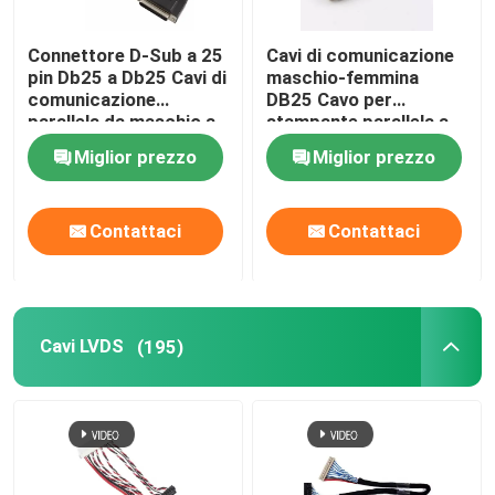
Connettore D-Sub a 25
Cavi di comunicazione
pin Db25 a Db25 Cavi di
maschio-femmina
comunicazione
DB25 Cavo per
parallela da maschio a
stampante parallela a
femmina
25 pin 4K 120Hz
Miglior prezzo
Miglior prezzo
Contattaci
Contattaci
Cavi LVDS
(195)