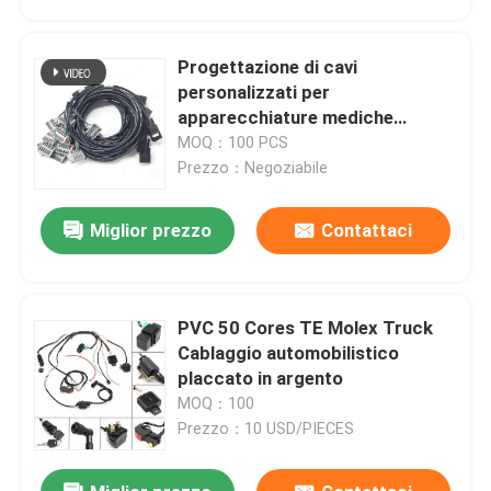
Progettazione di cavi
personalizzati per
apparecchiature mediche
avanzate | Cavi flessibili e
MOQ：100 PCS
biocompatibili da produttore di
Prezzo：Negoziabile
cavi medicali certificato con
schermatura EMI e stabilità del
Miglior prezzo
Contattaci
segnale a lungo termine
PVC 50 Cores TE Molex Truck
Casa
Cablaggio automobilistico
placcato in argento
MOQ：100
Prodotti
Prezzo：10 USD/PIECES
Chi siamo