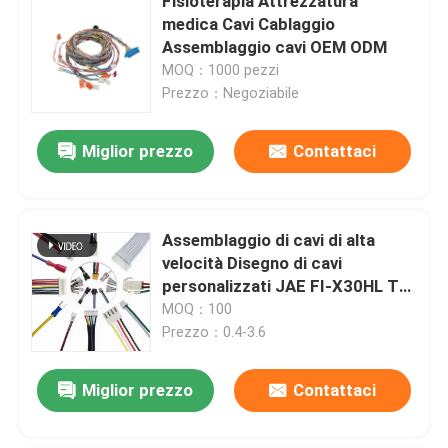
Fisioterapia Attrezzatura
medica Cavi Cablaggio
Assemblaggio cavi OEM ODM
MOQ：1000 pezzi
Prezzo：Negoziabile
Miglior prezzo
Contattaci
Assemblaggio di cavi di alta
velocità Disegno di cavi
personalizzati JAE FI-X30HL To
JST SHDR-40V-S-B LVDS
MOQ：100
Harness Wire Harness
Prezzo：0.4-3.6
Manufacturers
Miglior prezzo
Contattaci