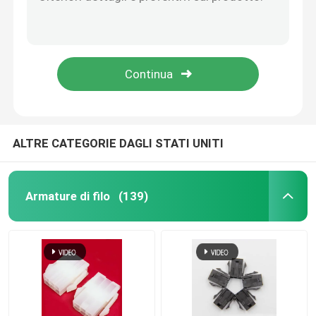
DF14 30Pin To 111B40 Cavo LVDS colorato 111B40-1211TA-G3 Arnesia per schermo del computer portatile
DF13-30DS-1.25C a DF14-20S-1.25C Assemblaggio del cavo Lvds personalizzato per il pannello Lcd 20pin 30pin 40pin 50pin 60pin
Cavi medici
HRS DF13-30DS-1.25C a DF14-20S-1.25C 20 pin 30 pin 40 pin 50 pin 60 pin Custom Lvds Cable Assembly per pannello LCD
40 pin 30 pin cavo EDP connettore I-pex cavi Lvds personalizzati assemblaggi per schermo LCD pannello laptop
Cavi ad alta velocità
LVD personalizzati con cablaggio elettronico con connettore elettronico LCD
Altri cavi
ALTRE CATEGORIE DAGLI STATI UNITI
Armature di filo
(139)