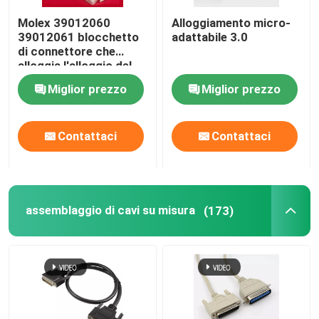
Molex 39012060
Alloggiamento micro-
39012061 blocchetto
adattabile 3.0
di connettore che
alloggia l'alloggio del
connettore del
Miglior prezzo
Miglior prezzo
cablaggio del cavo
Contattaci
Contattaci
assemblaggio di cavi su misura
(173)