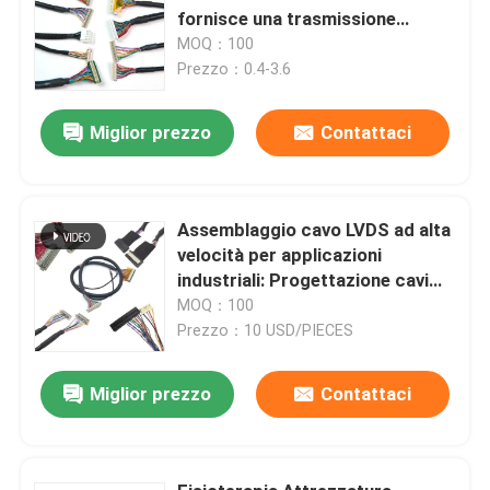
fornisce una trasmissione
precisa del segnale
MOQ：100
Prezzo：0.4-3.6
Miglior prezzo
Contattaci
Assemblaggio cavo LVDS ad alta
velocità per applicazioni
industriali: Progettazione cavi
personalizzati di precisione per
MOQ：100
trasferimento dati ultraveloce,
Prezzo：10 USD/PIECES
bassa rumorosità e affidabilità
robusta
Miglior prezzo
Contattaci