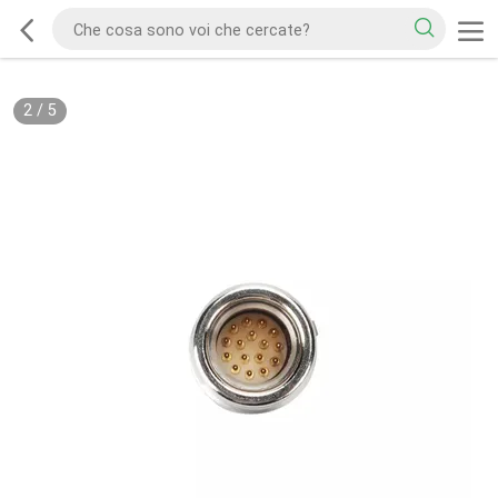
2
/
5