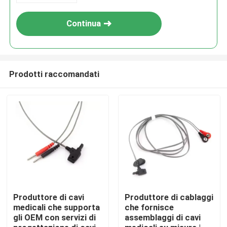
Continua
Prodotti raccomandati
Casa
Prodotti
Produttore di cavi
Produttore di cablaggi
medicali che supporta
che fornisce
gli OEM con servizi di
assemblaggi di cavi
Chi siamo