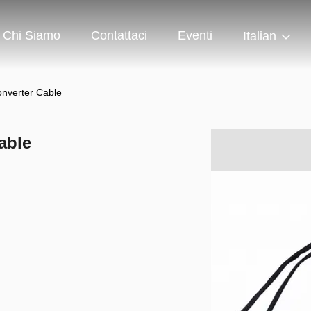
Chi Siamo
Contattaci
Eventi
Italian
nverter Cable
able