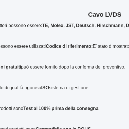
Cavo LVDS
ttori possono essere:
TE, Molex, JST, Deutsch, Hirschmann, De
ssono essere utilizzati
Codice di riferimento:
E' stato dimostrat
i gratuiti
può essere fornito dopo la conferma del preventivo.
lo di qualità rigoroso
ISO
sistema di gestione.
prodotti sono
Test al 100% prima della consegna