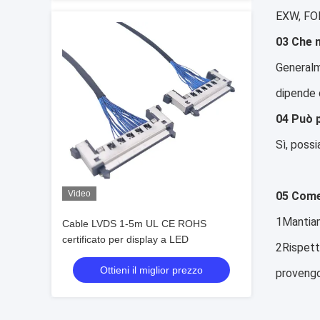
EXW, FOB
03 Che m
Generalm
dipende d
04 Può 
Sì, possi
Video
05 Come 
1Mantiamo
Cable LVDS 1-5m UL CE ROHS
certificato per display a LED
2Rispett
Ottieni il miglior prezzo
proveng