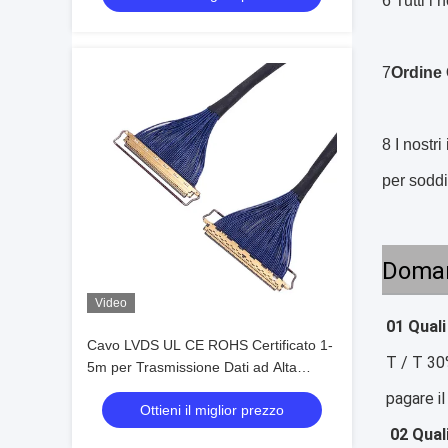
6 Tutti i 
7
Ordine 
8 I nostr
per soddi
Doman
Video
01 Quali
Cavo LVDS UL CE ROHS Certificato 1-
T / T 30
5m per Trasmissione Dati ad Alta
Velocità
pagare il
Ottieni il miglior prezzo
02 Qual