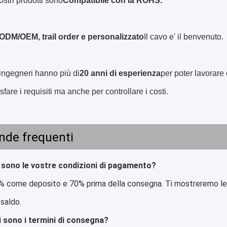
nostri prodotti sono
Compatibile con la ROHS.
ODM/OEM, trail order e personalizzato
Il cavo e' il benvenuto.
i ingegneri hanno più di
20 anni di esperienza
per poter lavorare
sfare i requisiti ma anche per controllare i costi.
de frequenti
 sono le vostre condizioni di pagamento?
% come deposito e 70% prima della consegna. Ti mostreremo le f
 saldo.
i sono i termini di consegna?