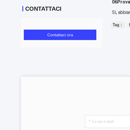
06
Prova
CONTATTACI
Sì, abbi
Tag：
Contattaci ora