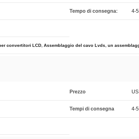
Tempo di consegna:
4-5
,
,
er convertitori LCD
Assemblaggio del cavo Lvds
un assemblaggi
Prezzo
US
Tempi di consegna
4-5