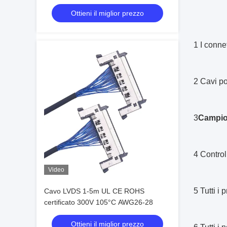
argentato, produttori di cablaggi
Ottieni il miglior prezzo
affidabili
1 I conne
2 Cavi po
3
Campion
4 Control
Video
5 Tutti i 
Cavo LVDS 1-5m UL CE ROHS
certificato 300V 105°C AWG26-28
Ottieni il miglior prezzo